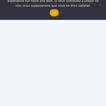
expérience sur notre site web. Si vous continuez à utiliser ce
site, nous supposerons que vous en êtes satisfait.
Ok
AEC – Foyer Lataste
Ensemble pour les enfants du Cambodge depuis 1998
LIENS RAPIDES
Articles & Actualités
Qui sommes-nous ?
Nos actions
S’engager
Mentions légales