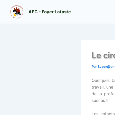
Aller
au
AEC - Foyer Lataste
contenu
Le cir
Par
Super@d
Quelques ta
travail, un
de la prof
succès !!
Les enfants