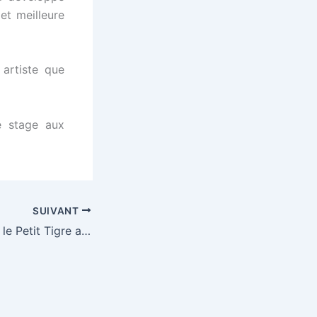
 et meilleure
 artiste que
e stage aux
SUIVANT
C’est la rentrée et le Petit Tigre a fait peau neuve !