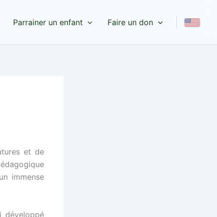
Parrainer un enfant
Faire un don
atures et de
 pédagogique
 un immense
si développé