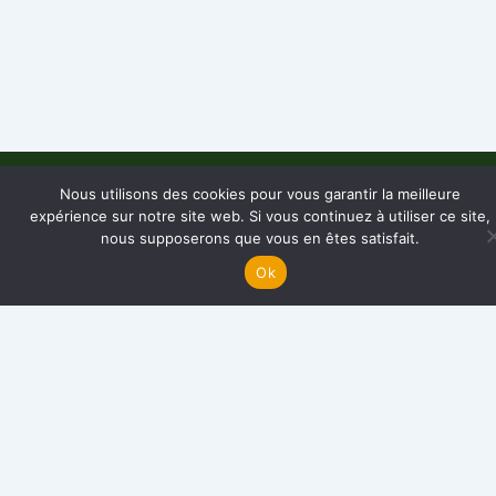
Nous utilisons des cookies pour vous garantir la meilleure
AEC – Foyer Lataste
expérience sur notre site web. Si vous continuez à utiliser ce site,
nous supposerons que vous en êtes satisfait.
Ensemble pour les enfants du Cambodge depuis 1998
Ok
LIENS RAPIDES
Articles & Actualités
Qui sommes-nous ?
Nos actions