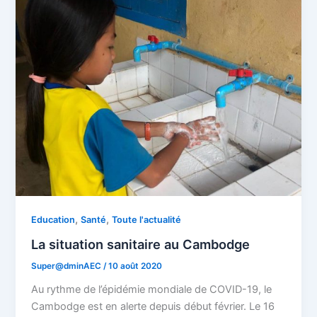
,
,
Education
Santé
Toute l'actualité
La situation sanitaire au Cambodge
Super@dminAEC
/
10 août 2020
Au rythme de l’épidémie mondiale de COVID-19, le
Cambodge est en alerte depuis début février. Le 16